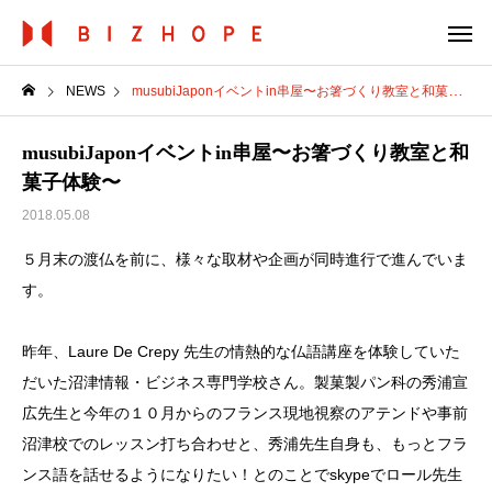
NEWS
musubiJaponイベントin串屋〜お箸づくり教室と和菓子体験〜
musubiJaponイベントin串屋〜お箸づくり教室と和
菓子体験〜
2018.05.08
５月末の渡仏を前に、様々な取材や企画が同時進行で進んでいま
す。
昨年、Laure De Crepy 先生の情熱的な仏語講座を体験していた
だいた沼津情報・ビジネス専門学校さん。製菓製パン科の秀浦宣
広先生と今年の１０月からのフランス現地視察のアテンドや事前
沼津校でのレッスン打ち合わせと、秀浦先生自身も、もっとフラ
ンス語を話せるようになりたい！とのことでskypeでロール先生