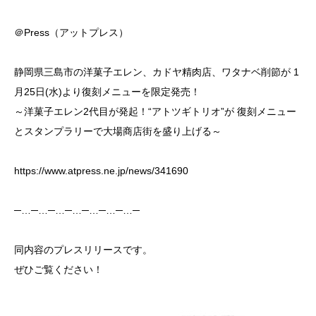
＠Press（アットプレス）
静岡県三島市の洋菓子エレン、カドヤ精肉店、ワタナベ削節が 1
月25日(水)より復刻メニューを限定発売！
～洋菓子エレン2代目が発起！“アトツギトリオ”が 復刻メニュー
とスタンプラリーで大場商店街を盛り上げる～
https://www.atpress.ne.jp/news/341690
─…─…─…─…─…─…─…─
同内容のプレスリリースです。
ぜひご覧ください！