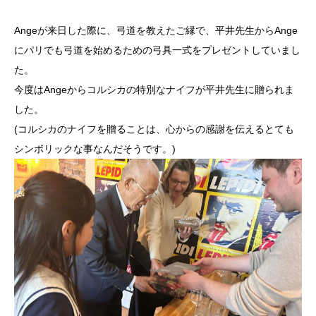
Angeが来日した際に、弓道を教えたご縁で、平井先生からAn
ge
にパリでも弓道を始めるための弓具一式をプレゼントしていま
し
た。
今度はAngeからコルシカの特別なナイフが平井先生に贈られま
した。
(コルシカのナイフを贈ることは、心からの感謝を伝えるとても
シ
ンボリックな事なんだそうです。)