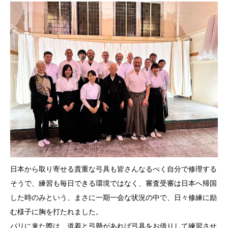
日本から取り寄せる貴重な弓具も皆さんなるべく自分で修理する
そ
うで、練習も毎日できる環境ではなく、審査受審は日本へ帰国
した
時のみという、まさに一期一会な状況の中で、日々修練に励
む様子
に胸を打たれました。
パリに来た際は、道着と弓懸があれば弓具をお借りして練習させ