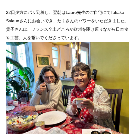
22日夕方にパリ到着し、翌朝はLaure先生のご自宅にてTa
kako
Salaunさんにお会いでき、たくさんのパワーをいただきまし
た。
貴子さんは、フランス全土どころか欧州を駆け巡りながら日本食
や
工芸、人を繋いでくださっています。